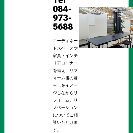
084-
973-
5688
コーディネー
トスペースや
家具・インテ
リアコーナー
を備え、リフ
ォーム後の暮
らしをイメー
ジしながらリ
フォーム、リ
ノベーション
についてご相
談いただけま
す。