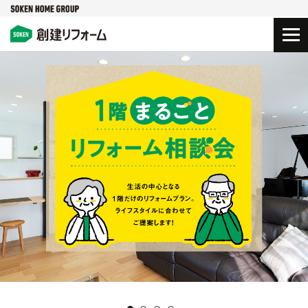
戸建てリフォーム
マンションリフォーム
店舗リフォーム
リノベーション
リノベーション
リノベーション
WORKS
WORKS
WORKS
遊び心をちりばめた中古住宅リフォーム
街を活気づける複合施設へとリノベーション
最上階の広さを活かした戸建て感覚マンションリフォーム